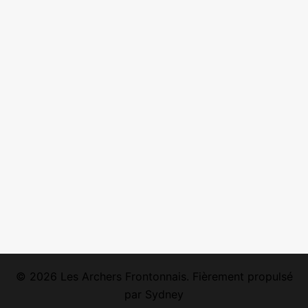
© 2026 Les Archers Frontonnais. Fièrement propulsé
par
Sydney