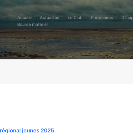
Accueil
Actualités
Le Club
Partenaires
Discip
Bourse matériel
régional jeunes 2025