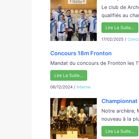
Le club de Arch
qualifiés au cha
Lire La Suite…
17/02/2025
/
Conc
Concours 18m Fronton
Mandat du concours de Fronton les 11 
Lire La Suite…
06/12/2024
/
Interne
Championnat 
Notre archère, 
nouveau à la plu
Lire La Suite…